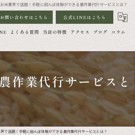
お米業界で話題！手軽に田んぼ体験ができる農作業代行サービスとは？
お問い合わせはこちら
公式LINEはこちら
NE
よくある質問
当店の特徴
アクセス
ブログ
コラム
ハツシモ
農地管理
農作業代行サービスと
農機具
農作業代行
業界で話題！手軽に田んぼ体験ができる農作業代行サービスとは？