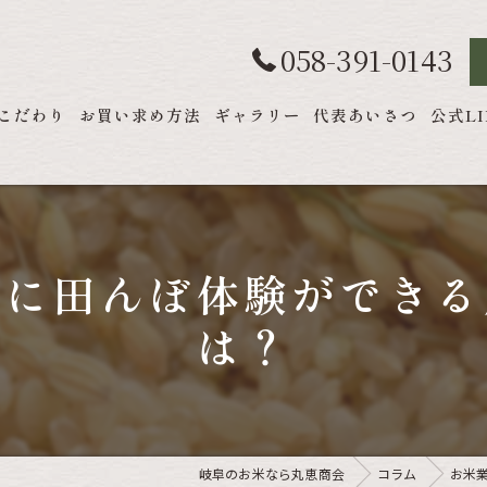
058-391-0143
こだわり
お買い求め方法
ギャラリー
代表あいさつ
公式LI
軽に田んぼ体験ができる
は？
岐阜のお米なら丸恵商会
コラム
お米