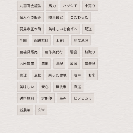
丸惠商会謹製
馬力
ハツシモ
小売り
個人への販売
岐阜最安
こだわった
羽島市正木町
美味しいを食卓へ
配送
全国
配送無料
木曽川
地産地消
農機具販売
農作業代行
羽島
跡取り
お米農家
農地
年配
放置
農機具
修理
点検
余った農地
岐阜
お米
美味しい
安心
無洗米
直送
送料無料
定期便
販売
ヒノヒカリ
減農薬
玄米