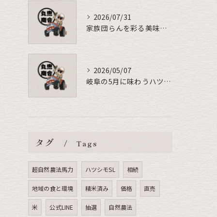
2026/07/31
家族団らんを彩る美味しいお米の秘密
2026/05/07
岐阜の5月に味わうハツシモの美味しい食べ方
タグ
Tags
超自然農法馬力
ハツシモSL
相続
地域の食と環境
精米済み
価格
直売
米
公式LINE
抽選
自然農法