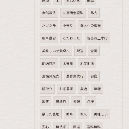
直売
米
公式LINE
抽選
自然農法
丸惠商会謹製
馬力
ハツシモ
小売り
個人への販売
岐阜最安
こだわった
羽島市正木町
美味しいを食卓へ
配送
全国
配送無料
木曽川
地産地消
農機具販売
農作業代行
羽島
跡取り
お米農家
農地
年配
放置
農機具
修理
点検
余った農地
岐阜
お米
美味しい
安心
無洗米
直送
送料無料