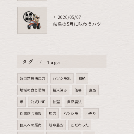
2026/05/07
岐阜の5月に味わうハツシモの美味しい食べ方
タグ
Tags
超自然農法馬力
ハツシモSL
相続
地域の食と環境
精米済み
価格
直売
米
公式LINE
抽選
自然農法
丸惠商会謹製
馬力
ハツシモ
小売り
個人への販売
岐阜最安
こだわった