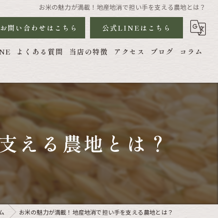
お米の魅力が満載！地産地消で担い手を支える農地とは？
お問い合わせはこちら
公式LINEはこちら
NE
よくある質問
当店の特徴
アクセス
ブログ
コラム
ハツシモ
農地管理
農機具
支える農地とは？
農作業代行
ム
お米の魅力が満載！地産地消で担い手を支える農地とは？