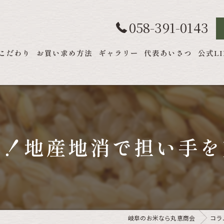
058-391-0143
こだわり
お買い求め方法
ギャラリー
代表あいさつ
公式LI
載！地産地消で担い手を
岐阜のお米なら丸恵商会
コラ