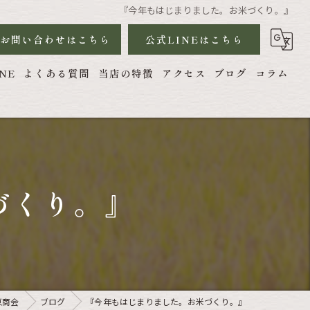
『今年もはじまりました。お米づくり。』
お問い合わせはこちら
公式LINEはこちら
NE
よくある質問
当店の特徴
アクセス
ブログ
コラム
ハツシモ
農地管理
農機具
づくり。』
農作業代行
恵商会
ブログ
『今年もはじまりました。お米づくり。』