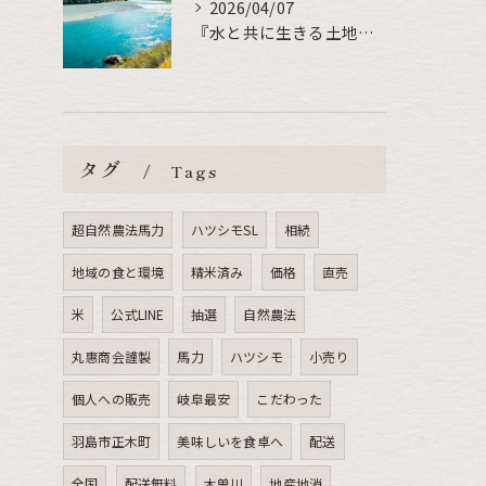
2026/04/07
『水と共に生きる土地で育つお米』
タグ
Tags
超自然農法馬力
ハツシモSL
相続
地域の食と環境
精米済み
価格
直売
米
公式LINE
抽選
自然農法
丸惠商会謹製
馬力
ハツシモ
小売り
個人への販売
岐阜最安
こだわった
羽島市正木町
美味しいを食卓へ
配送
全国
配送無料
木曽川
地産地消