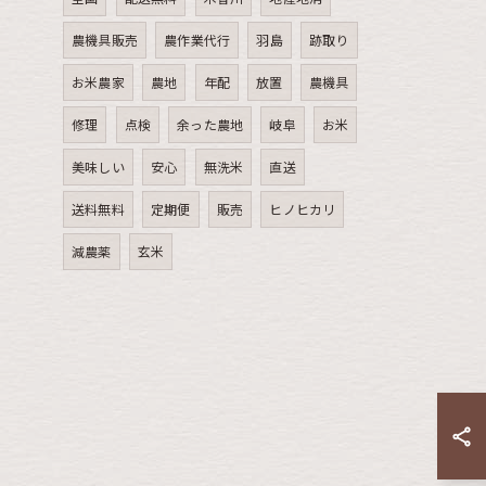
農機具販売
農作業代行
羽島
跡取り
お米農家
農地
年配
放置
農機具
修理
点検
余った農地
岐阜
お米
美味しい
安心
無洗米
直送
送料無料
定期便
販売
ヒノヒカリ
減農薬
玄米