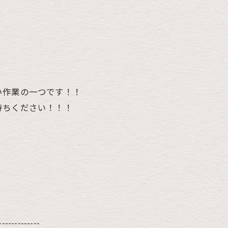
い作業の一つです！！
待ちください！！！
-------------